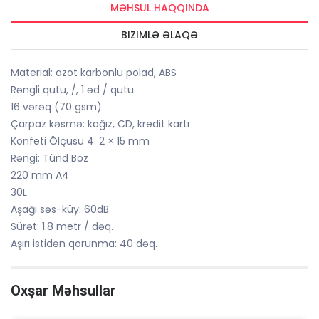
MƏHSUL HAQQINDA
BIZIMLƏ ƏLAQƏ
Material: azot karbonlu polad, ABS
Rəngli qutu, /, 1 əd / qutu
16 vərəq (70 gsm)
Çarpaz kəsmə: kağız, CD, kredit kartı
Konfeti Ölçüsü 4: 2 × 15 mm
Rəngi: Tünd Boz
220 mm A4
30L
Aşağı səs-küy: 60dB
Sürət: 1.8 metr / dəq.
Aşırı istidən qorunma: 40 dəq.
Oxşar Məhsullar