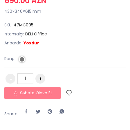
690.00 AZN
430×340×615 mm
SKU:
47MC005
İstehsalçı:
DELI Office
Anbarda:
Yoxdur
Rəng:
Səbətə Əlavə Et
Share: