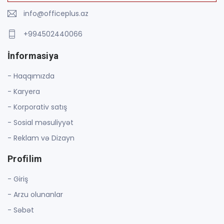
info@officeplus.az
+994502440066
İnformasiya
- Haqqımızda
- Karyera
- Korporativ satış
- Sosial məsuliyyət
- Reklam və Dizayn
Profilim
- Giriş
- Arzu olunanlar
- Səbət