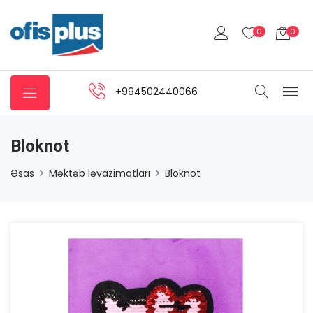
0
0
+994502440066
Bloknot
Əsas
Məktəb ləvazimatları
Bloknot