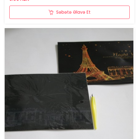
Səbətə Əlavə Et