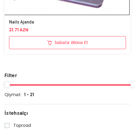
Nails Ajanda
21.71 AZN
Səbətə Əlavə Et
Filter
Qiymət:
1 - 21
İstehsalçı
Toproad