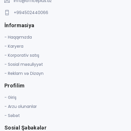
info@officeplus.az
+994502440066
İnformasiya
- Haqqımızda
- Karyera
- Korporativ satış
- Sosial məsuliyyət
- Reklam və Dizayn
Profilim
- Giriş
- Arzu olunanlar
- Səbət
Sosial Şəbəkələr