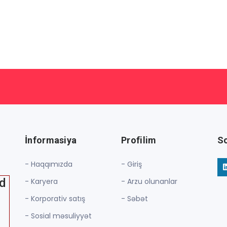
İnformasiya
Profilim
So
- Haqqımızda
- Giriş
ed
- Karyera
- Arzu olunanlar
- Korporativ satış
- Səbət
- Sosial məsuliyyət