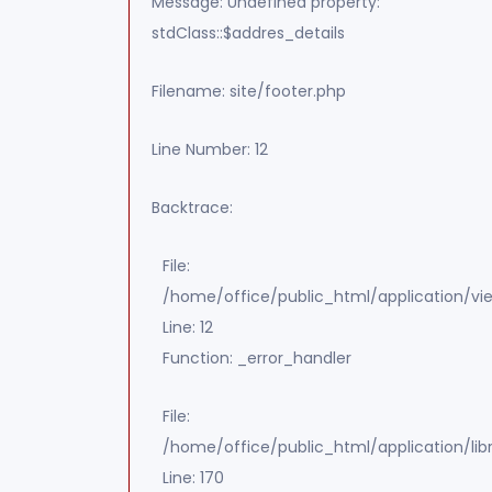
Message: Undefined property:
stdClass::$addres_details
Filename: site/footer.php
Line Number: 12
Backtrace:
File:
/home/office/public_html/application/vie
Line: 12
Function: _error_handler
File:
/home/office/public_html/application/lib
Line: 170