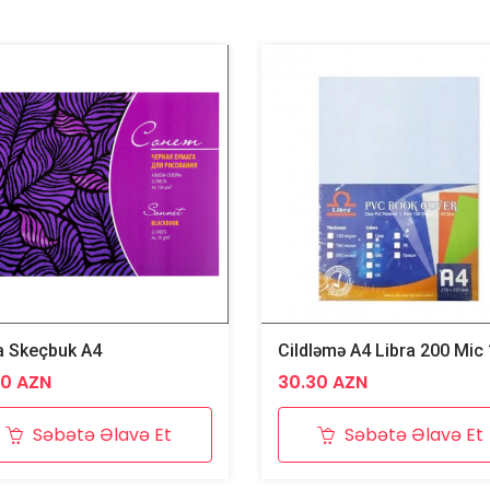
a Skeçbuk A4
00 AZN
30.30 AZN
Səbətə Əlavə Et
Səbətə Əlavə Et