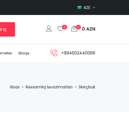
AZE
0
0
0 AZN
rış
+994502440066
dmətlər
Əlaqə
Əsas
Rəssamlıq ləvazimatları
Skeçbuk