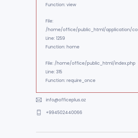
Function: view
File:
/home/office/public_html/application/con
Line: 1259
Function: home
File: /home/office/public_html/index.php
Line: 315
Function: require_once
info@officeplus.az
+994502440066