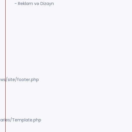
- Reklam və Dizayn
ws/site/footer.php
raries/Template.php