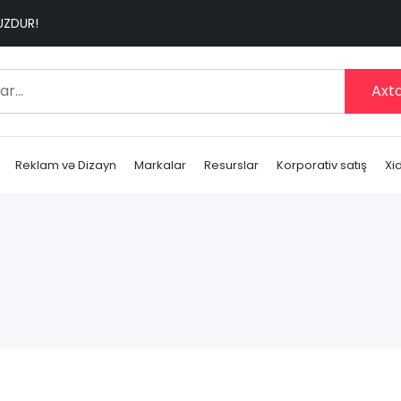
SUZDUR!
Axta
Reklam və Dizayn
Markalar
Resurslar
Korporativ satış
Xi