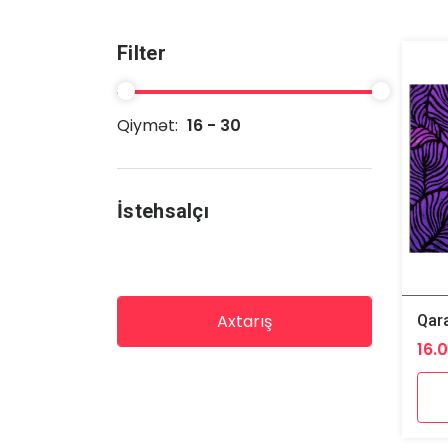
Filter
Qiymət:
16 - 30
İstehsalçı
Axtarış
Qar
16.