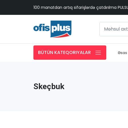
100 manatdan artıq sifarişlərdə çatdırılma PUL
BÜTÜN KATEQORIYALAR
Əsas
Skeçbuk