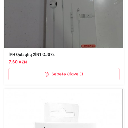
İPH Qulaqlıq 2İN1 GJ072
7.60 AZN
Səbətə Əlavə Et