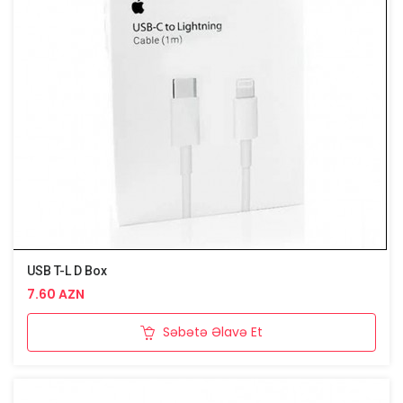
USB T-L D Box
7.60 AZN
Səbətə Əlavə Et