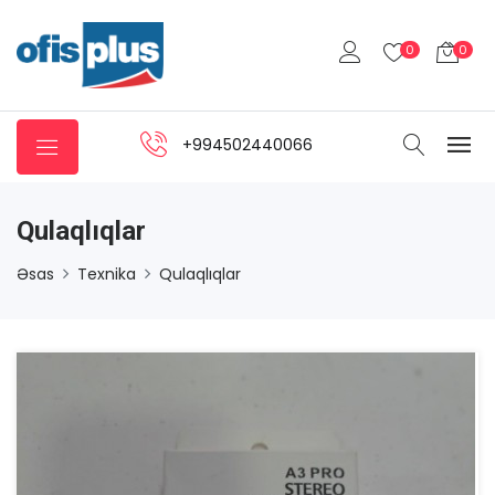
0
0
+994502440066
Qulaqlıqlar
Əsas
Texnika
Qulaqlıqlar