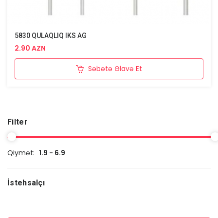
5830 QULAQLIQ IKS AG
2.90 AZN
Səbətə Əlavə Et
Filter
Qiymət:
1.9 - 6.9
İstehsalçı