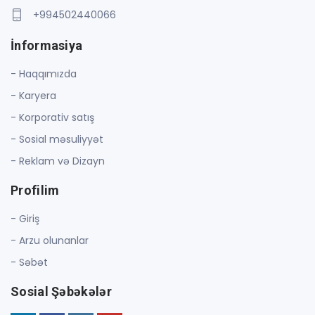
+994502440066
İnformasiya
- Haqqımızda
- Karyera
- Korporativ satış
- Sosial məsuliyyət
- Reklam və Dizayn
Profilim
- Giriş
- Arzu olunanlar
- Səbət
Sosial Şəbəkələr