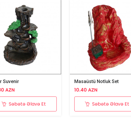
r Suvenir
Masaüstü Notluk Set
80 AZN
10.40 AZN
Səbətə Əlavə Et
Səbətə Əlavə Et