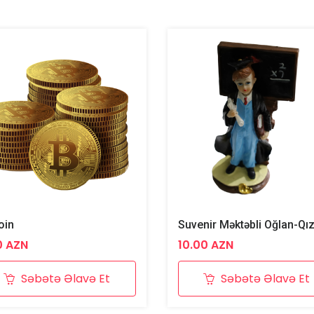
oin
Suvenir Məktəbli Oğlan-Qı
0 AZN
10.00 AZN
Səbətə Əlavə Et
Səbətə Əlavə Et