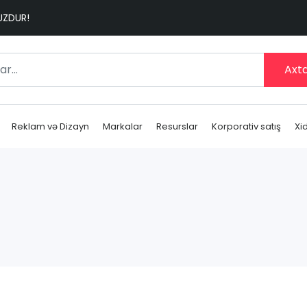
SUZDUR!
Axta
Reklam və Dizayn
Markalar
Resurslar
Korporativ satış
Xi