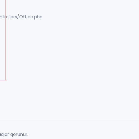
trollers/Office.php
qlar qorunur.