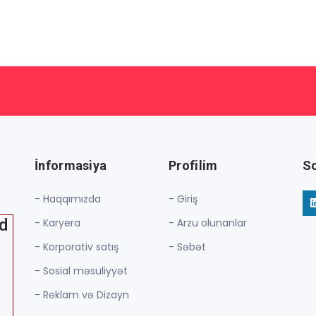
İnformasiya
Profilim
So
- Haqqımızda
- Giriş
ed
- Karyera
- Arzu olunanlar
- Korporativ satış
- Səbət
- Sosial məsuliyyət
- Reklam və Dizayn