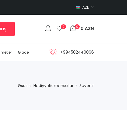
AZE
0
0
0 AZN
rış
+994502440066
dmətlər
Əlaqə
Əsas
Hədiyyəlik məhsullar
Suvenir