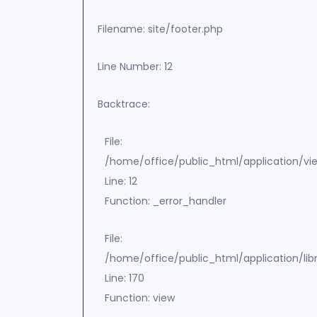
Filename: site/footer.php
Line Number: 12
Backtrace:
File:
/home/office/public_html/application/vie
Line: 12
Function: _error_handler
File:
/home/office/public_html/application/lib
Line: 170
Function: view