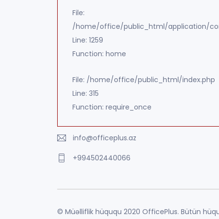
File:
/home/office/public_html/application/con
Line: 1259
Function: home
File: /home/office/public_html/index.php
Line: 315
Function: require_once
info@officeplus.az
+994502440066
© Müəlliflik hüququ 2020 OfficePlus. Bütün hüqu