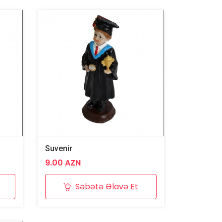
z
Suvenir
9.00 AZN
Səbətə Əlavə Et