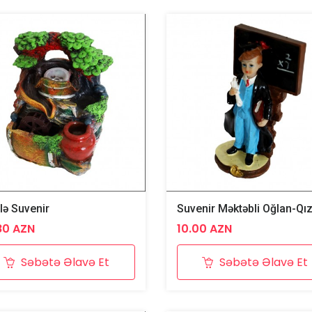
lə Suvenir
Suvenir Məktəbli Oğlan-Qı
80 AZN
10.00 AZN
Səbətə Əlavə Et
Səbətə Əlavə Et