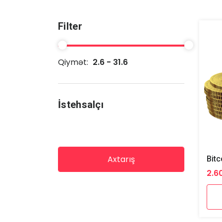
Filter
Qiymət:
2.6 - 31.6
İstehsalçı
Axtarış
Bitc
2.6