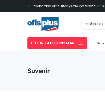
100 manatdan artıq sifarişlərdə çatdırılma PUL
BÜTÜN KATEQORIYALAR
Əsas
Suvenir