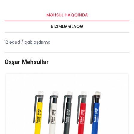
MƏHSUL HAQQINDA
BIZIMLƏ ƏLAQƏ
12 ədəd / qablaşdırma
Oxşar Məhsullar