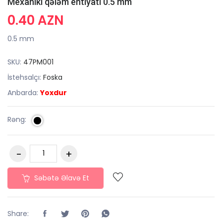
Mexaniki qələm ehtiyatı 0.5 mm
0.40 AZN
0.5 mm
SKU:
47PM001
İstehsalçı:
Foska
Anbarda:
Yoxdur
Rəng:
Səbətə Əlavə Et
Share: