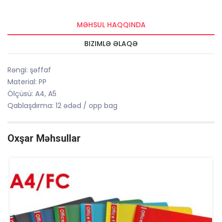
MƏHSUL HAQQINDA
BIZIMLƏ ƏLAQƏ
Rəngi: şəffaf
Material: PP
Ölçüsü: A4, A5
Qablaşdırma: 12 ədəd / opp bag
Oxşar Məhsullar