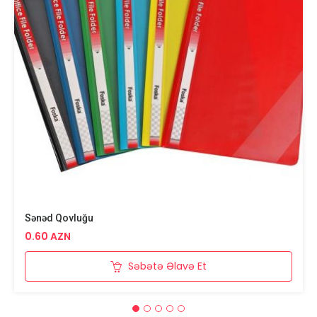
Sənəd Qovluğu
0.60 AZN
Səbətə Əlavə Et