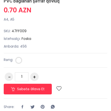
PVC bağlanan şəffaf qovluq
0.70 AZN
A4, A5
SKU:
47FF009
İstehsalçı:
Foska
Anbarda: 456
Rəng:
Səbətə Əlavə Et
Share: